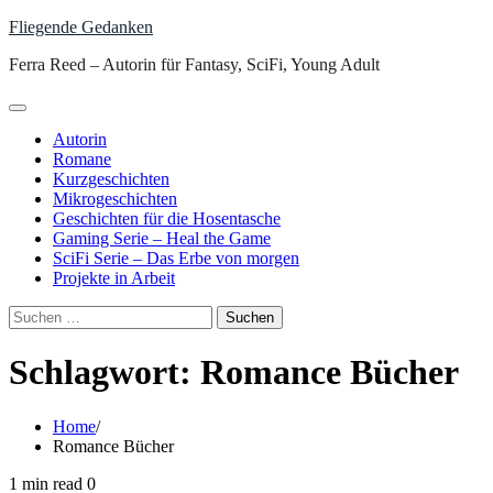
Skip
Fliegende Gedanken
to
Ferra Reed – Autorin für Fantasy, SciFi, Young Adult
content
Autorin
Romane
Kurzgeschichten
Mikrogeschichten
Geschichten für die Hosentasche
Gaming Serie – Heal the Game
SciFi Serie – Das Erbe von morgen
Projekte in Arbeit
Suchen
nach:
Schlagwort:
Romance Bücher
Home
Romance Bücher
1 min read
0