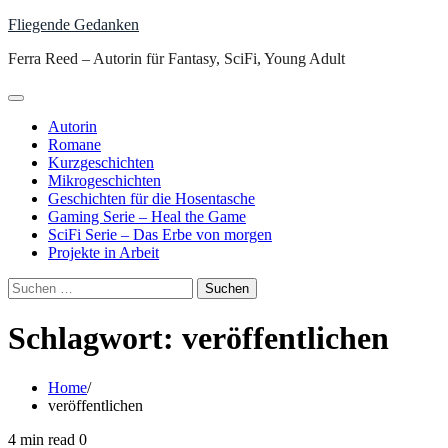
Skip
Fliegende Gedanken
to
Ferra Reed – Autorin für Fantasy, SciFi, Young Adult
content
Autorin
Romane
Kurzgeschichten
Mikrogeschichten
Geschichten für die Hosentasche
Gaming Serie – Heal the Game
SciFi Serie – Das Erbe von morgen
Projekte in Arbeit
Suchen
nach:
Schlagwort:
veröffentlichen
Home
veröffentlichen
4 min read
0