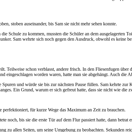
ben, stoben auseinander, bis Sam sie nicht mehr sehen konnte.
 die Schule zu kommen, mussten die Schüler an dem ausgelagerten Toile
Bunker. Sam wehrte sich noch gegen den Ausdruck, obwohl es keine bes
lt. Teilweise schon verblasst, andere frisch. In den Fliesenfugen üb
und eingeschlagen worden waren, hatte man sie abgehängt. Auch die Ab
 die Spuren und würde sie bis zur nächsten Pause füllen. Sam kehrte zu
Ganges. Ein Grund, warum er sich gefreut hatte, dass sie nicht wie die 
e perfektioniert, für kurze Wege das Maximum an Zeit zu brauchen.
 noch, bis sie die erste Tür auf dem Flur passiert hatte, dann betrat e
sprang zu allen Seiten, um seine Umgebung zu beobachten. Sekunden rei