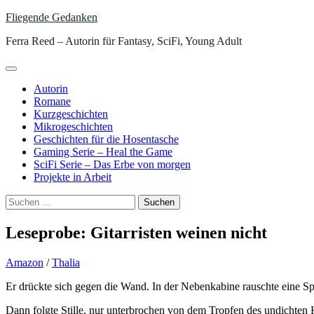
Skip
Fliegende Gedanken
to
Ferra Reed – Autorin für Fantasy, SciFi, Young Adult
content
Autorin
Romane
Kurzgeschichten
Mikrogeschichten
Geschichten für die Hosentasche
Gaming Serie – Heal the Game
SciFi Serie – Das Erbe von morgen
Projekte in Arbeit
Suchen
nach:
Leseprobe: Gitarristen weinen nicht
Amazon
/
Thalia
Er drückte sich gegen die Wand. In der Nebenkabine rauschte eine S
Dann folgte Stille, nur unterbrochen von dem Tropfen des undichten